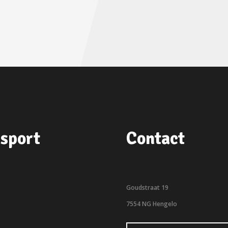
sport
Contact
Goudstraat 19
7554 NG Hengelo