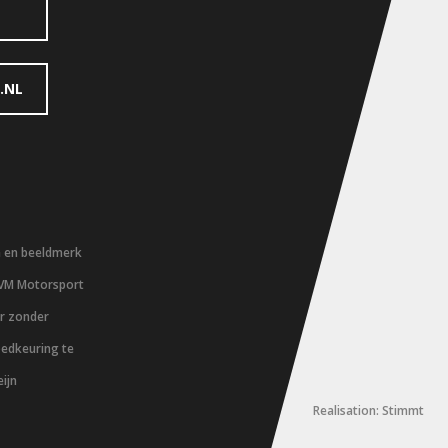
.NL
m en beeldmerk
 VM Motorsport
er zonder
oedkeuring te
ijn
Realisation: Stimmt