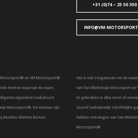
+31 (0)74 – 25 50 350
INFO@VM-MOTORSPORT
n Motorsport® en VM Motorsport®
Het is niet toegestaan om de naa
eerde merken waarvan de naam,
van Van Merksteijn Motorsport en
telligente eigendom toebehoort
te gebruiken in elke vorm of mani
eijn Motorsport®. De merken zijn
vooraf nadrukkelijk schriftelijke g
bij Benelux-Merken Bureau.
hebben ontvangen van Van Merkste
Motorsport®.