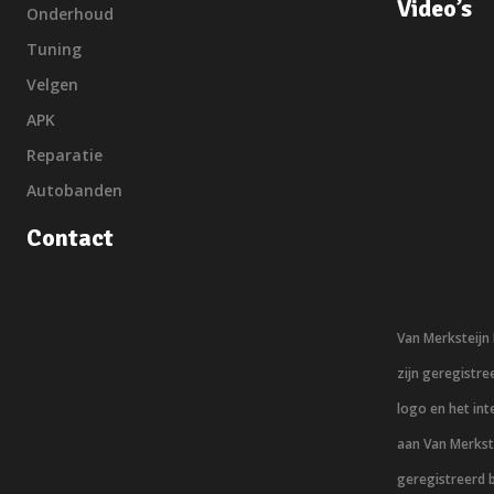
Video’s
Onderhoud
Tuning
Velgen
APK
Reparatie
Autobanden
Contact
Van Merksteij
zijn geregistr
logo en het in
aan Van Merkst
geregistreerd 