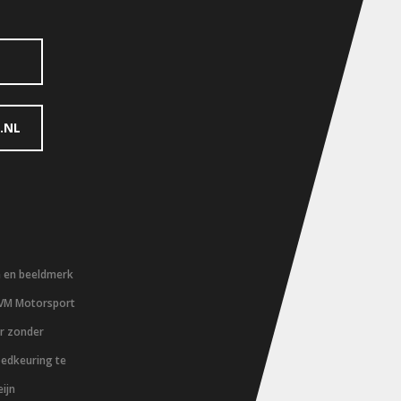
.NL
m en beeldmerk
 VM Motorsport
er zonder
oedkeuring te
ijn