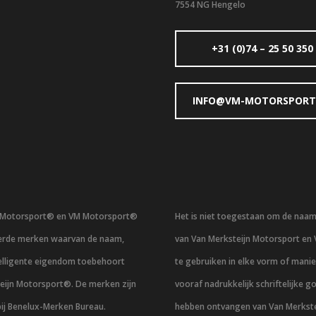
7554 NG Hengelo
+31 (0)74 – 25 50 350
INFO@VM-MOTORSPORT
n Motorsport® en VM Motorsport®
Het is niet toegestaan om de naa
eerde merken waarvan de naam,
van Van Merksteijn Motorsport en
telligente eigendom toebehoort
te gebruiken in elke vorm of mani
eijn Motorsport®. De merken zijn
vooraf nadrukkelijk schriftelijke g
bij Benelux-Merken Bureau.
hebben ontvangen van Van Merkste