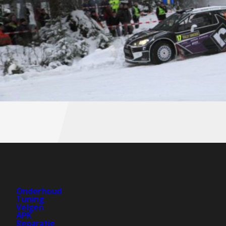
Onderhoud
Tuning
Velgen
APK
Reparatie