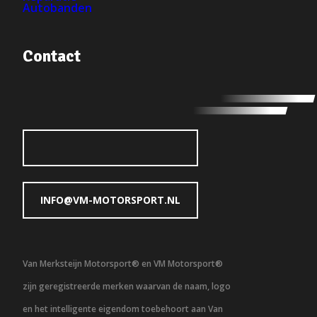
Autobanden
Contact
INFO@VM-MOTORSPORT.NL
Van Merksteijn Motorsport® en VM Motorsport®
zijn geregistreerde merken waarvan de naam, logo
en het intelligente eigendom toebehoort aan Van