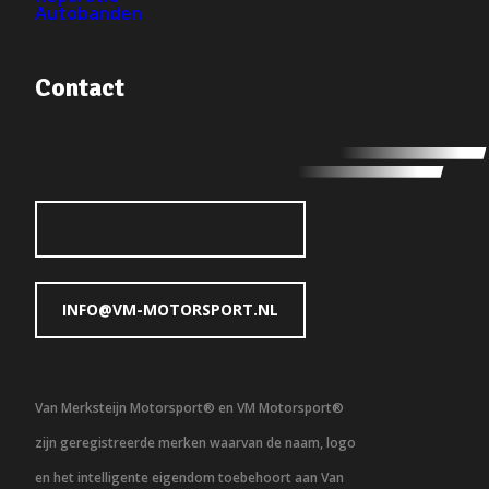
Autobanden
Contact
INFO@VM-MOTORSPORT.NL
Van Merksteijn Motorsport® en VM Motorsport®
zijn geregistreerde merken waarvan de naam, logo
en het intelligente eigendom toebehoort aan Van