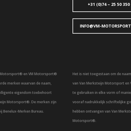
+31 (0)74 – 25 50 350
INFO@VM-MOTORSPORT
n Motorsport® en VM Motorsport®
Het is niet toegestaan om de naa
eerde merken waarvan de naam,
van Van Merksteijn Motorsport en
telligente eigendom toebehoort
te gebruiken in elke vorm of mani
eijn Motorsport®. De merken zijn
vooraf nadrukkelijk schriftelijke g
bij Benelux-Merken Bureau.
hebben ontvangen van Van Merkste
Motorsport®.