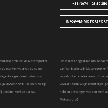
+31 (0)74 – 25 50 350
INFO@VM-MOTORSPORT
n Motorsport® en VM Motorsport®
Het is niet toegestaan om de naa
eerde merken waarvan de naam,
van Van Merksteijn Motorsport en
telligente eigendom toebehoort
te gebruiken in elke vorm of mani
eijn Motorsport®. De merken zijn
vooraf nadrukkelijk schriftelijke g
bij Benelux-Merken Bureau.
hebben ontvangen van Van Merkste
Motorsport®.