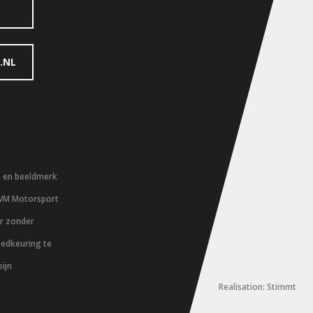
.NL
m en beeldmerk
 VM Motorsport
er zonder
oedkeuring te
ijn
Realisation: Stimmt