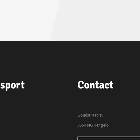
sport
Contact
Goudstraat 19
7554 NG Hengelo