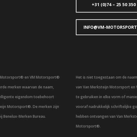
+31 (0)74 – 25 50 350
INFO@VM-MOTORSPORT
n Motorsport® en VM Motorsport®
Het is niet toegestaan om de naa
eerde merken waarvan de naam,
van Van Merksteijn Motorsport en
telligente eigendom toebehoort
te gebruiken in elke vorm of mani
eijn Motorsport®. De merken zijn
vooraf nadrukkelijk schriftelijke g
bij Benelux-Merken Bureau.
hebben ontvangen van Van Merkste
Motorsport®.