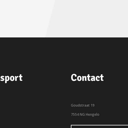
sport
Contact
Goudstraat 19
7554 NG Hengelo