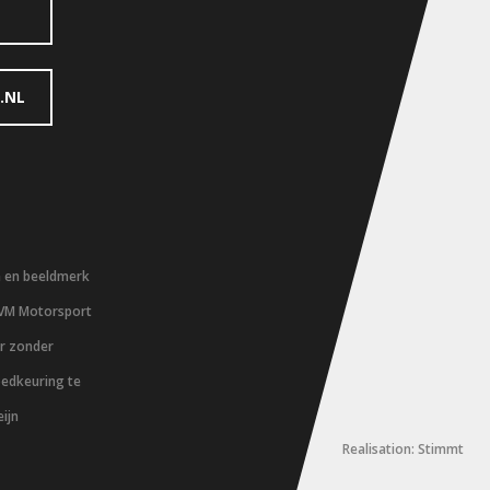
.NL
m en beeldmerk
 VM Motorsport
er zonder
oedkeuring te
ijn
Realisation: Stimmt