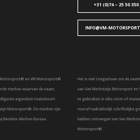
+31 (0)74 – 25 50 350
INFO@VM-MOTORSPORT
n Motorsport® en VM Motorsport®
Het is niet toegestaan om de naa
eerde merken waarvan de naam,
van Van Merksteijn Motorsport en
telligente eigendom toebehoort
te gebruiken in elke vorm of mani
eijn Motorsport®. De merken zijn
vooraf nadrukkelijk schriftelijke g
bij Benelux-Merken Bureau.
hebben ontvangen van Van Merkste
Motorsport®.