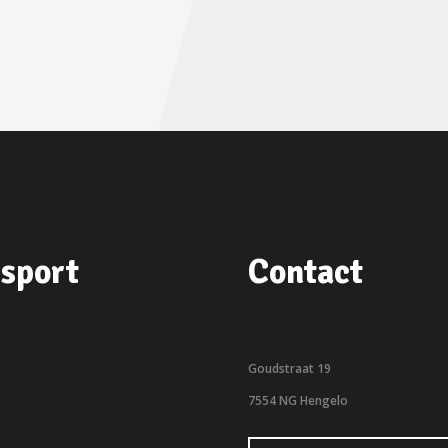
sport
Contact
Goudstraat 19
7554 NG Hengelo