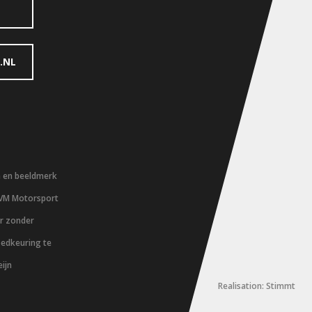
.NL
m en beeldmerk
 VM Motorsport
er zonder
oedkeuring te
ijn
Realisation: Stimmt