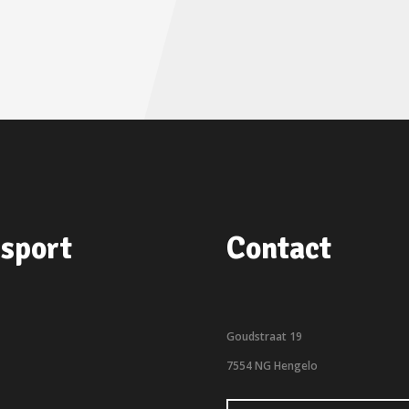
sport
Contact
Goudstraat 19
7554 NG Hengelo