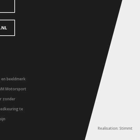
.NL
m en beeldmerk
 VM Motorsport
er zonder
oedkeuring te
ijn
Realisation: Stimmt