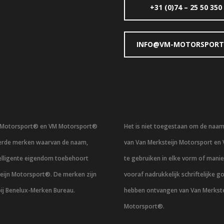
+31 (0)74 – 25 50 350
INFO@VM-MOTORSPORT
n Motorsport® en VM Motorsport®
Het is niet toegestaan om de naa
eerde merken waarvan de naam,
van Van Merksteijn Motorsport en
telligente eigendom toebehoort
te gebruiken in elke vorm of mani
eijn Motorsport®. De merken zijn
vooraf nadrukkelijk schriftelijke g
bij Benelux-Merken Bureau.
hebben ontvangen van Van Merkste
Motorsport®.