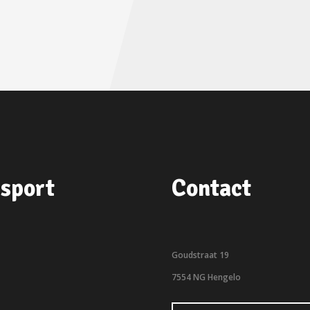
sport
Contact
Goudstraat 19
7554 NG Hengelo