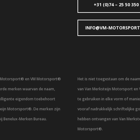
+31 (0)74 – 25 50 350
INFO@VM-MOTORSPORT
n Motorsport® en VM Motorsport®
Het is niet toegestaan om de naa
eerde merken waarvan de naam,
van Van Merksteijn Motorsport en
telligente eigendom toebehoort
te gebruiken in elke vorm of mani
eijn Motorsport®. De merken zijn
vooraf nadrukkelijk schriftelijke g
bij Benelux-Merken Bureau.
hebben ontvangen van Van Merkste
Motorsport®.