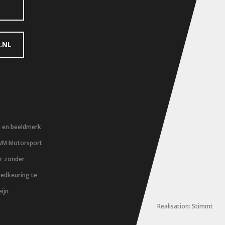
.NL
m en beeldmerk
 VM Motorsport
er zonder
oedkeuring te
ijn
Realisation: Stimmt