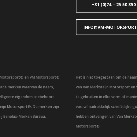
+31 (0)74 – 25 50 350
INFO@VM-MOTORSPORT
n Motorsport® en VM Motorsport®
Het is niet toegestaan om de naa
eerde merken waarvan de naam,
van Van Merksteijn Motorsport en
telligente eigendom toebehoort
te gebruiken in elke vorm of mani
eijn Motorsport®. De merken zijn
vooraf nadrukkelijk schriftelijke g
bij Benelux-Merken Bureau.
hebben ontvangen van Van Merkste
Motorsport®.