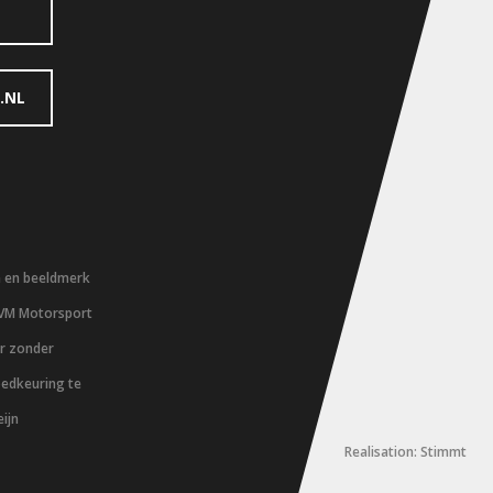
.NL
m en beeldmerk
 VM Motorsport
er zonder
oedkeuring te
ijn
Realisation: Stimmt