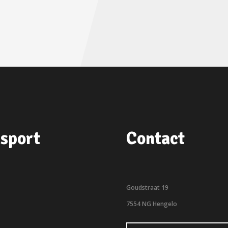
sport
Contact
Goudstraat 19
7554 NG Hengelo