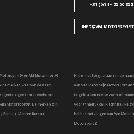
+31 (0)74 – 25 50 350
INFO@VM-MOTORSPORT
n Motorsport® en VM Motorsport®
Het is niet toegestaan om de naa
eerde merken waarvan de naam,
van Van Merksteijn Motorsport en
telligente eigendom toebehoort
te gebruiken in elke vorm of mani
eijn Motorsport®. De merken zijn
vooraf nadrukkelijk schriftelijke g
bij Benelux-Merken Bureau.
hebben ontvangen van Van Merkste
Motorsport®.