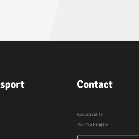
sport
Contact
Goudstraat 19
7554 NG Hengelo