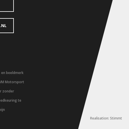
.NL
m en beeldmerk
 VM Motorsport
er zonder
oedkeuring te
ijn
Realisation: Stimmt