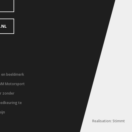
.NL
m en beeldmerk
 VM Motorsport
er zonder
oedkeuring te
ijn
Realisation: Stimmt