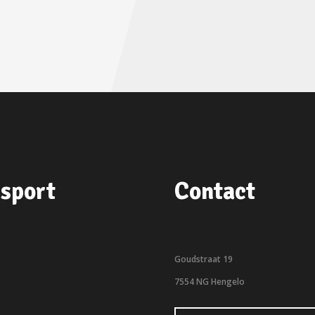
sport
Contact
Goudstraat 19
7554 NG Hengelo