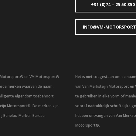
+31 (0)74 – 25 50 350
INFO@VM-MOTORSPORT
n Motorsport® en VM Motorsport®
Het is niet toegestaan om de naa
eerde merken waarvan de naam,
van Van Merksteijn Motorsport en
telligente eigendom toebehoort
te gebruiken in elke vorm of mani
eijn Motorsport®. De merken zijn
vooraf nadrukkelijk schriftelijke g
bij Benelux-Merken Bureau.
hebben ontvangen van Van Merkste
Motorsport®.