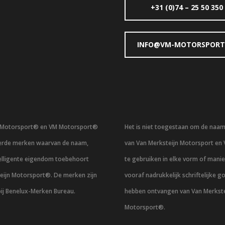
+31 (0)74 – 25 50 350
INFO@VM-MOTORSPORT
n Motorsport® en VM Motorsport®
Het is niet toegestaan om de naa
eerde merken waarvan de naam,
van Van Merksteijn Motorsport en
telligente eigendom toebehoort
te gebruiken in elke vorm of mani
eijn Motorsport®. De merken zijn
vooraf nadrukkelijk schriftelijke g
bij Benelux-Merken Bureau.
hebben ontvangen van Van Merkste
Motorsport®.