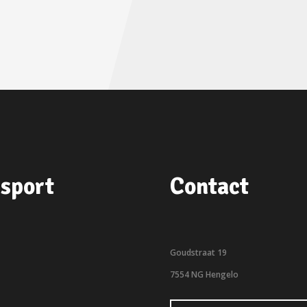
sport
Contact
Goudstraat 19
7554 NG Hengelo