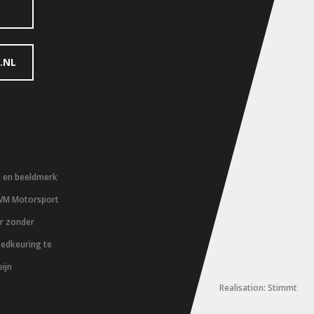
.NL
m en beeldmerk
 VM Motorsport
er zonder
oedkeuring te
ijn
Realisation: Stimmt