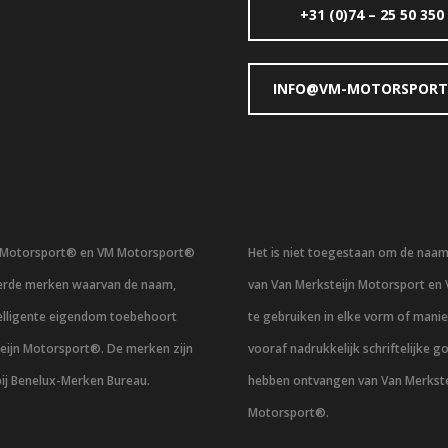
+31 (0)74 – 25 50 350
INFO@VM-MOTORSPORT
n Motorsport® en VM Motorsport®
Het is niet toegestaan om de naa
eerde merken waarvan de naam,
van Van Merksteijn Motorsport en
telligente eigendom toebehoort
te gebruiken in elke vorm of mani
eijn Motorsport®. De merken zijn
vooraf nadrukkelijk schriftelijke g
bij Benelux-Merken Bureau.
hebben ontvangen van Van Merkste
Motorsport®.