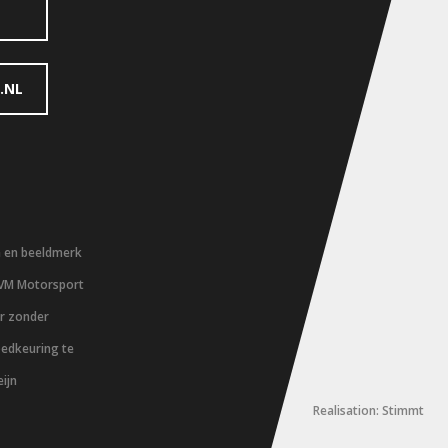
.NL
m en beeldmerk
 VM Motorsport
er zonder
oedkeuring te
ijn
Realisation: Stimmt