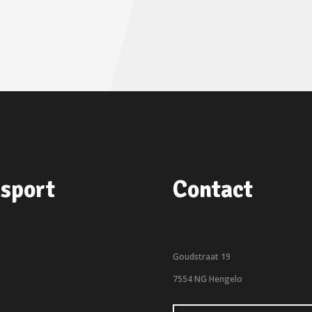
sport
Contact
Goudstraat 19
7554 NG Hengelo