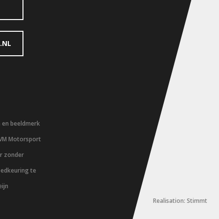
.NL
m en beeldmerk
 VM Motorsport
er zonder
oedkeuring te
ijn
Realisation: Stimmt