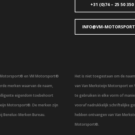
+31 (0)74 – 25 50 350
INFO@VM-MOTORSPORT
n Motorsport® en VM Motorsport®
Het is niet toegestaan om de naa
eerde merken waarvan de naam,
van Van Merksteijn Motorsport en
telligente eigendom toebehoort
te gebruiken in elke vorm of mani
eijn Motorsport®. De merken zijn
vooraf nadrukkelijk schriftelijke g
bij Benelux-Merken Bureau.
hebben ontvangen van Van Merkste
Motorsport®.