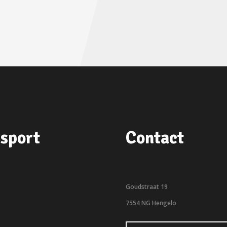
sport
Contact
Goudstraat 19
7554 NG Hengelo