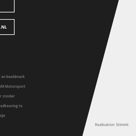
.NL
m en beeldmerk
 VM Motorsport
er zonder
oedkeuring te
ijn
Realisation: Stimmt