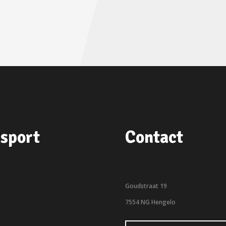
sport
Contact
Goudstraat 19
7554 NG Hengelo