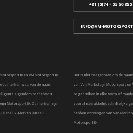
+31 (0)74 – 25 50 350
INFO@VM-MOTORSPORT
n Motorsport® en VM Motorsport®
Het is niet toegestaan om de naa
eerde merken waarvan de naam,
van Van Merksteijn Motorsport en
telligente eigendom toebehoort
te gebruiken in elke vorm of mani
eijn Motorsport®. De merken zijn
vooraf nadrukkelijk schriftelijke g
bij Benelux-Merken Bureau.
hebben ontvangen van Van Merkste
Motorsport®.