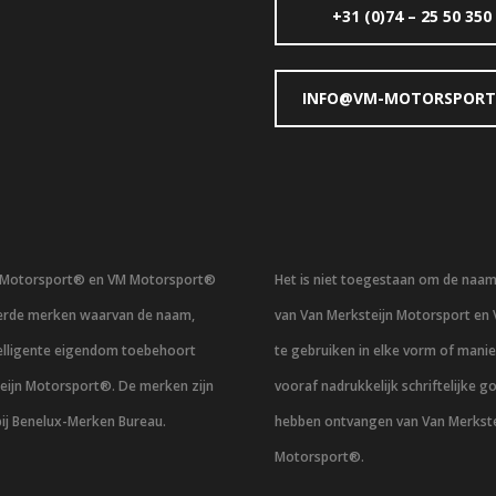
+31 (0)74 – 25 50 350
INFO@VM-MOTORSPORT
n Motorsport® en VM Motorsport®
Het is niet toegestaan om de naa
eerde merken waarvan de naam,
van Van Merksteijn Motorsport en
telligente eigendom toebehoort
te gebruiken in elke vorm of mani
eijn Motorsport®. De merken zijn
vooraf nadrukkelijk schriftelijke g
bij Benelux-Merken Bureau.
hebben ontvangen van Van Merkste
Motorsport®.