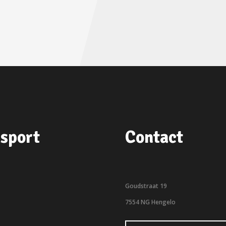
sport
Contact
Goudstraat 19
7554 NG Hengelo