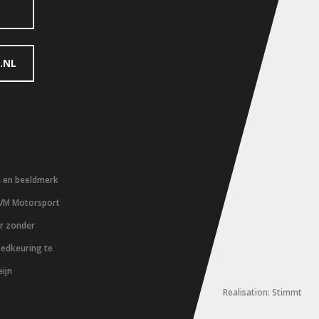
.NL
m en beeldmerk
 VM Motorsport
er zonder
oedkeuring te
ijn
Realisation: Stimmt