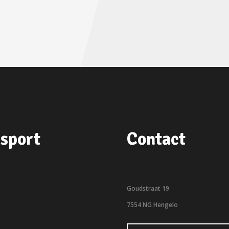
sport
Contact
Goudstraat 19
7554 NG Hengelo