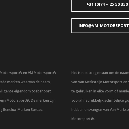
+31 (0)74 – 25 50 350
INFO@VM-MOTORSPORT
n Motorsport® en VM Motorsport®
Het is niet toegestaan om de naa
eerde merken waarvan de naam,
van Van Merksteijn Motorsport en
telligente eigendom toebehoort
te gebruiken in elke vorm of mani
eijn Motorsport®. De merken zijn
vooraf nadrukkelijk schriftelijke g
bij Benelux-Merken Bureau.
hebben ontvangen van Van Merkste
Motorsport®.