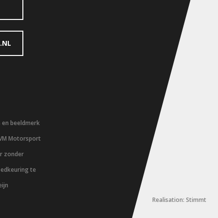
.NL
m en beeldmerk
 VM Motorsport
er zonder
oedkeuring te
ijn
Realisation: Stimmt