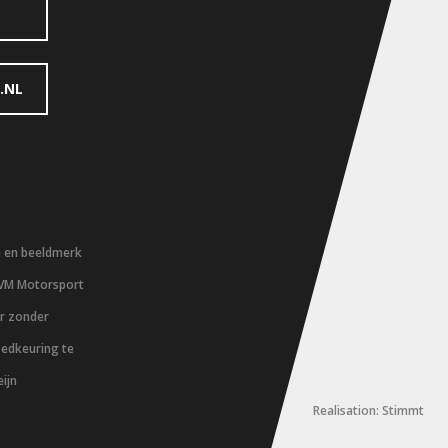
.NL
m en beeldmerk
 VM Motorsport
er zonder
oedkeuring te
ijn
Realisation: Stimmt