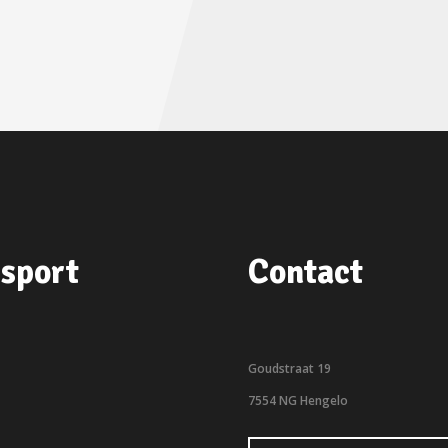
sport
Contact
Goudstraat 19
7554 NG Hengelo