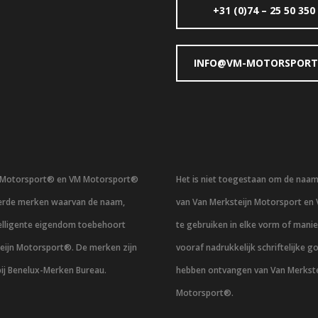
+31 (0)74 – 25 50 350
INFO@VM-MOTORSPORT
n Motorsport® en VM Motorsport®
Het is niet toegestaan om de naa
eerde merken waarvan de naam,
van Van Merksteijn Motorsport en
telligente eigendom toebehoort
te gebruiken in elke vorm of mani
eijn Motorsport®. De merken zijn
vooraf nadrukkelijk schriftelijke g
bij Benelux-Merken Bureau.
hebben ontvangen van Van Merkste
Motorsport®.