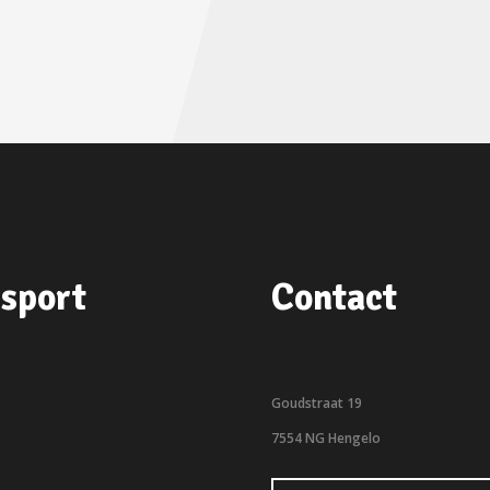
sport
Contact
Goudstraat 19
7554 NG Hengelo