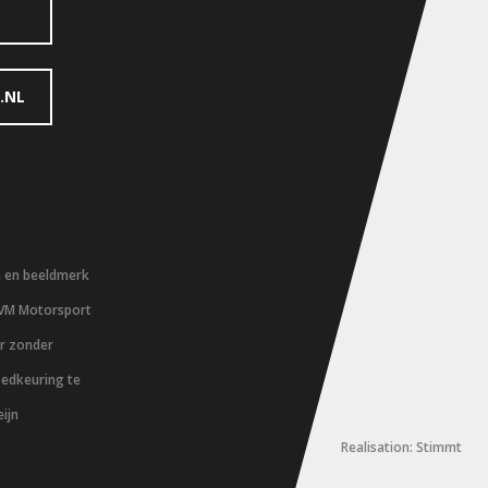
.NL
m en beeldmerk
 VM Motorsport
er zonder
oedkeuring te
ijn
Realisation: Stimmt