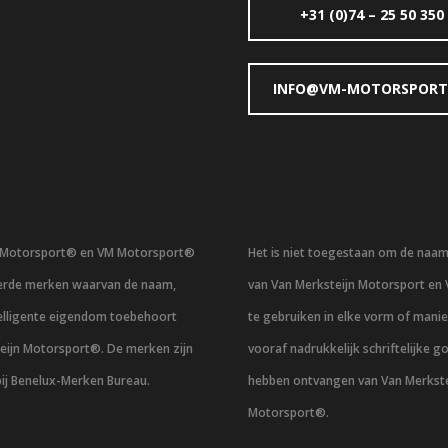
+31 (0)74 – 25 50 350
INFO@VM-MOTORSPORT
n Motorsport® en VM Motorsport®
Het is niet toegestaan om de naa
eerde merken waarvan de naam,
van Van Merksteijn Motorsport en
telligente eigendom toebehoort
te gebruiken in elke vorm of mani
eijn Motorsport®. De merken zijn
vooraf nadrukkelijk schriftelijke g
bij Benelux-Merken Bureau.
hebben ontvangen van Van Merkste
Motorsport®.