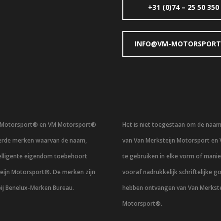
+31 (0)74 – 25 50 350
INFO@VM-MOTORSPORT
n Motorsport® en VM Motorsport®
Het is niet toegestaan om de naa
eerde merken waarvan de naam,
van Van Merksteijn Motorsport en
telligente eigendom toebehoort
te gebruiken in elke vorm of mani
eijn Motorsport®. De merken zijn
vooraf nadrukkelijk schriftelijke g
bij Benelux-Merken Bureau.
hebben ontvangen van Van Merkste
Motorsport®.