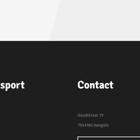
sport
Contact
Goudstraat 19
7554 NG Hengelo