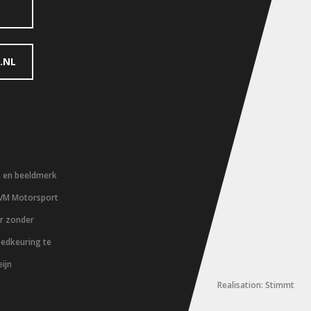
.NL
m en beeldmerk
 VM Motorsport
er zonder
oedkeuring te
ijn
Realisation: Stimmt