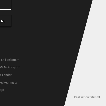
.NL
m en beeldmerk
 VM Motorsport
er zonder
oedkeuring te
ijn
Realisation: Stimmt