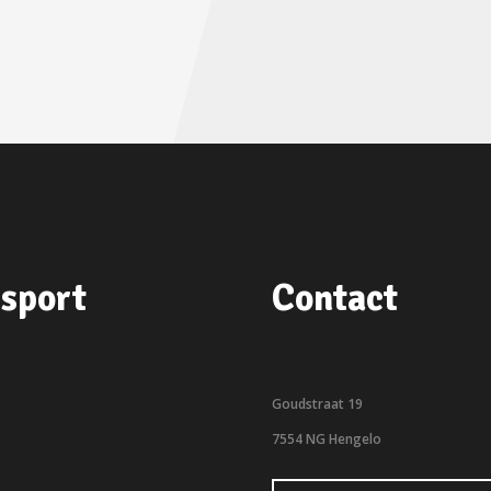
sport
Contact
Goudstraat 19
7554 NG Hengelo