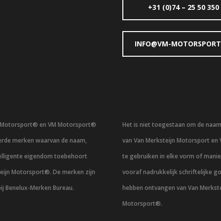
+31 (0)74 – 25 50 350
INFO@VM-MOTORSPORT
n Motorsport® en VM Motorsport®
Het is niet toegestaan om de naa
eerde merken waarvan de naam,
van Van Merksteijn Motorsport en
telligente eigendom toebehoort
te gebruiken in elke vorm of mani
eijn Motorsport®. De merken zijn
vooraf nadrukkelijk schriftelijke g
bij Benelux-Merken Bureau.
hebben ontvangen van Van Merkste
Motorsport®.