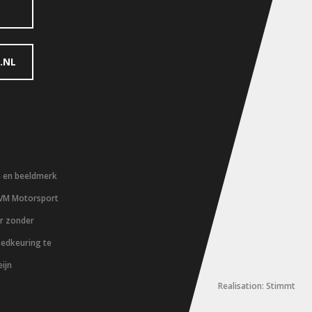
.NL
m en beeldmerk
 VM Motorsport
er zonder
oedkeuring te
ijn
Realisation: Stimmt