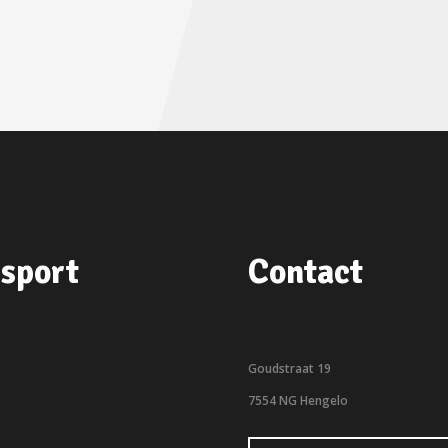
sport
Contact
Goudstraat 19
7554 NG Hengelo