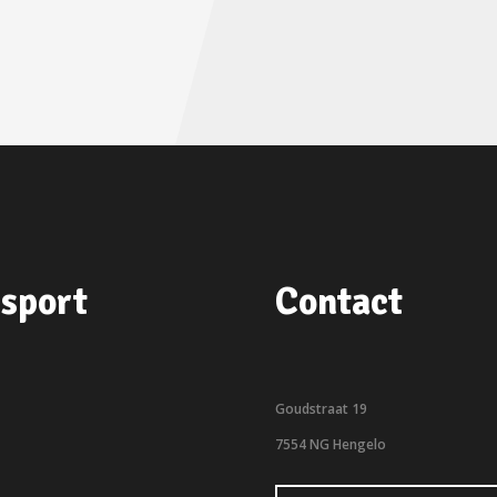
sport
Contact
Goudstraat 19
7554 NG Hengelo