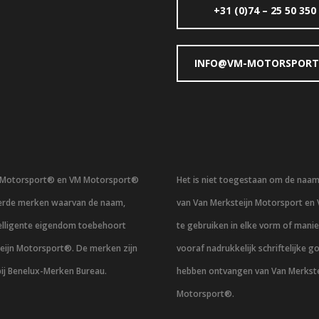
+31 (0)74 – 25 50 350
INFO@VM-MOTORSPORT
n Motorsport® en VM Motorsport®
Het is niet toegestaan om de naa
eerde merken waarvan de naam,
van Van Merksteijn Motorsport en
telligente eigendom toebehoort
te gebruiken in elke vorm of mani
eijn Motorsport®. De merken zijn
vooraf nadrukkelijk schriftelijke g
bij Benelux-Merken Bureau.
hebben ontvangen van Van Merkste
Motorsport®.