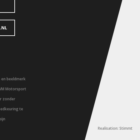
.NL
m en beeldmerk
 VM Motorsport
er zonder
oedkeuring te
ijn
Realisation: Stimmt