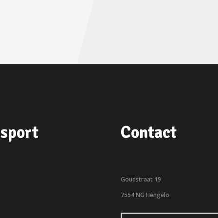
sport
Contact
Goudstraat 19
7554 NG Hengelo