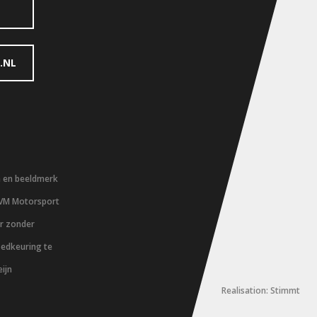
.NL
m en beeldmerk
 VM Motorsport
er zonder
oedkeuring te
ijn
Realisation: Stimmt