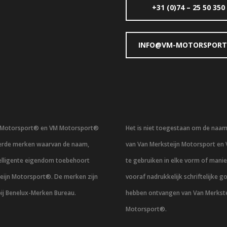
+31 (0)74 – 25 50 350
INFO@VM-MOTORSPORT
n Motorsport® en VM Motorsport®
Het is niet toegestaan om de naa
eerde merken waarvan de naam,
van Van Merksteijn Motorsport en
telligente eigendom toebehoort
te gebruiken in elke vorm of mani
eijn Motorsport®. De merken zijn
vooraf nadrukkelijk schriftelijke g
bij Benelux-Merken Bureau.
hebben ontvangen van Van Merkste
Motorsport®.