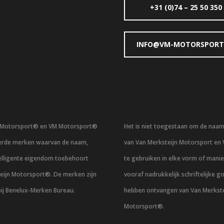
+31 (0)74 – 25 50 350
INFO@VM-MOTORSPORT
n Motorsport® en VM Motorsport®
Het is niet toegestaan om de naa
eerde merken waarvan de naam,
van Van Merksteijn Motorsport en
telligente eigendom toebehoort
te gebruiken in elke vorm of mani
eijn Motorsport®. De merken zijn
vooraf nadrukkelijk schriftelijke g
bij Benelux-Merken Bureau.
hebben ontvangen van Van Merkste
Motorsport®.