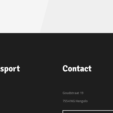
sport
Contact
Goudstraat 19
7554 NG Hengelo