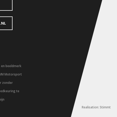
.NL
m en beeldmerk
 VM Motorsport
er zonder
oedkeuring te
ijn
Realisation: Stimmt