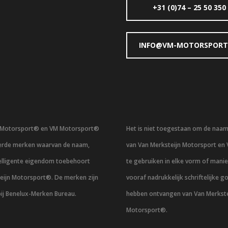
+31 (0)74 – 25 50 350
INFO@VM-MOTORSPORT
n Motorsport® en VM Motorsport®
Het is niet toegestaan om de naa
eerde merken waarvan de naam,
van Van Merksteijn Motorsport en
telligente eigendom toebehoort
te gebruiken in elke vorm of mani
eijn Motorsport®. De merken zijn
vooraf nadrukkelijk schriftelijke g
bij Benelux-Merken Bureau.
hebben ontvangen van Van Merkste
Motorsport®.