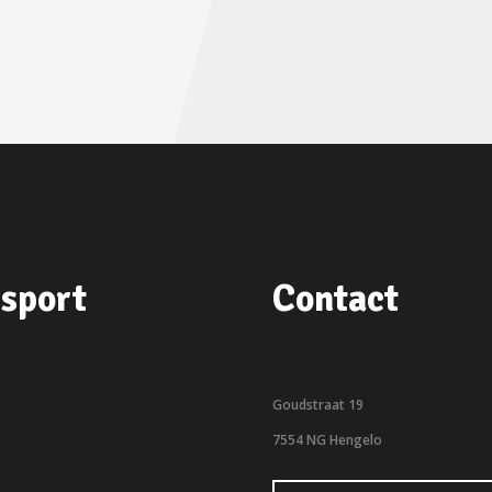
sport
Contact
Goudstraat 19
7554 NG Hengelo