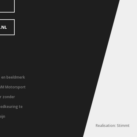
.NL
m en beeldmerk
 VM Motorsport
er zonder
oedkeuring te
ijn
Realisation: Stimmt