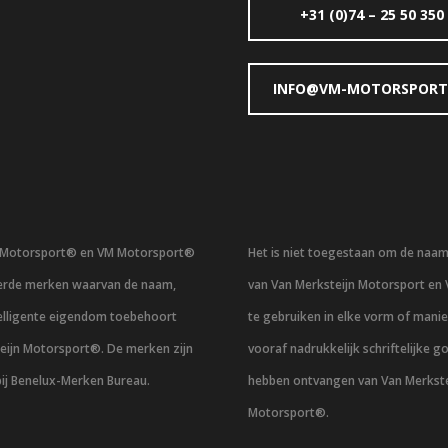
+31 (0)74 – 25 50 350
INFO@VM-MOTORSPORT
n Motorsport® en VM Motorsport®
Het is niet toegestaan om de naa
eerde merken waarvan de naam,
van Van Merksteijn Motorsport en
telligente eigendom toebehoort
te gebruiken in elke vorm of mani
eijn Motorsport®. De merken zijn
vooraf nadrukkelijk schriftelijke g
bij Benelux-Merken Bureau.
hebben ontvangen van Van Merkste
Motorsport®.