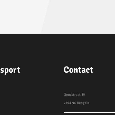
sport
Contact
Goudstraat 19
7554 NG Hengelo