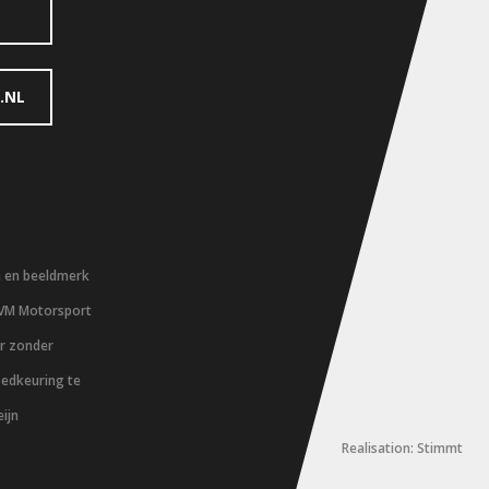
.NL
m en beeldmerk
 VM Motorsport
er zonder
oedkeuring te
ijn
Realisation: Stimmt