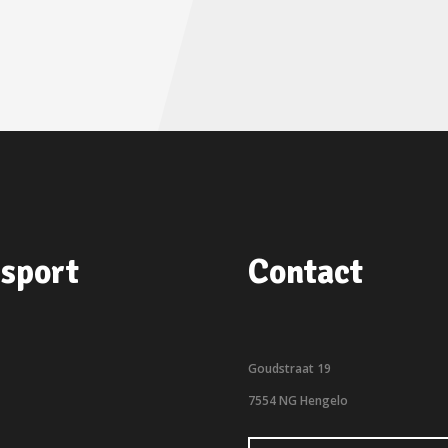
sport
Contact
Goudstraat 19
7554 NG Hengelo