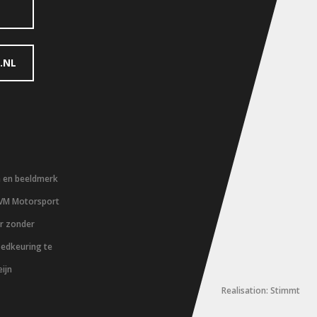
.NL
m en beeldmerk
 VM Motorsport
er zonder
oedkeuring te
ijn
Realisation: Stimmt