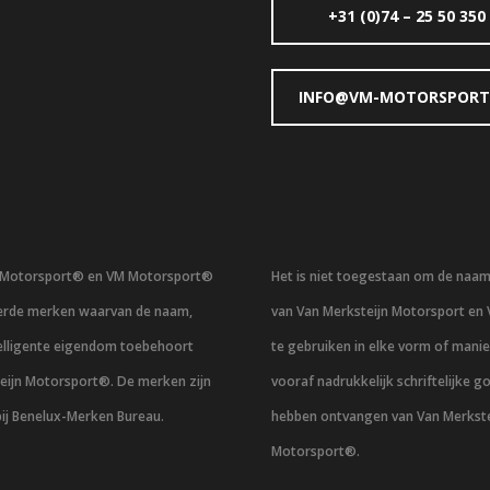
+31 (0)74 – 25 50 350
INFO@VM-MOTORSPORT
n Motorsport® en VM Motorsport®
Het is niet toegestaan om de naa
eerde merken waarvan de naam,
van Van Merksteijn Motorsport en
telligente eigendom toebehoort
te gebruiken in elke vorm of mani
eijn Motorsport®. De merken zijn
vooraf nadrukkelijk schriftelijke g
bij Benelux-Merken Bureau.
hebben ontvangen van Van Merkste
Motorsport®.