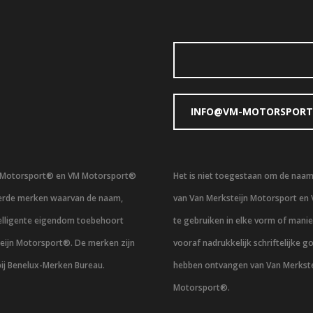
INFO@VM-MOTORSPORT
n Motorsport® en VM Motorsport®
Het is niet toegestaan om de naa
eerde merken waarvan de naam,
van Van Merksteijn Motorsport en
telligente eigendom toebehoort
te gebruiken in elke vorm of mani
eijn Motorsport®. De merken zijn
vooraf nadrukkelijk schriftelijke g
bij Benelux-Merken Bureau.
hebben ontvangen van Van Merkste
Motorsport®.