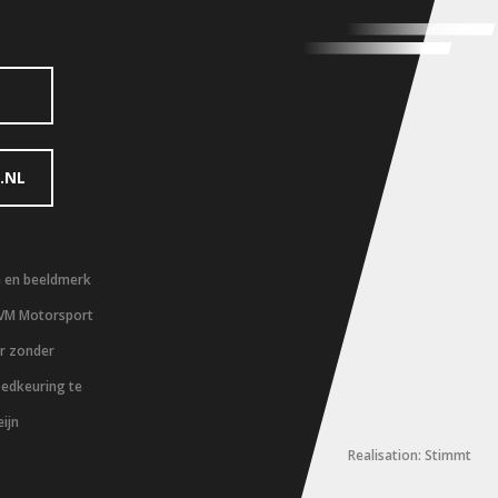
.NL
m en beeldmerk
 VM Motorsport
er zonder
oedkeuring te
ijn
Realisation: Stimmt