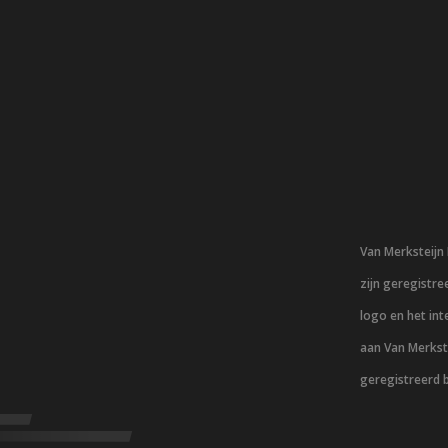
Van Merksteij
zijn geregistr
logo en het in
aan Van Merkst
geregistreerd 