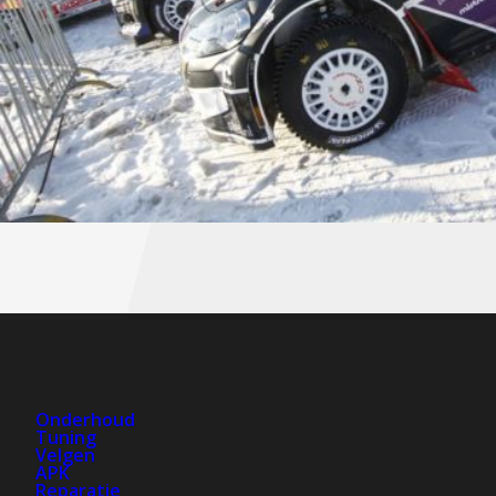
Onderhoud
Tuning
Velgen
APK
Reparatie