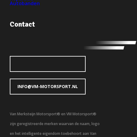
Autobanden
Contact
INFO@VM-MOTORSPORT.NL
Van Merksteijn Motorsport® en VM Motorsport®
zijn geregistreerde merken waarvan de naam, logo
en het intelligente eigendom toebehoort aan Van