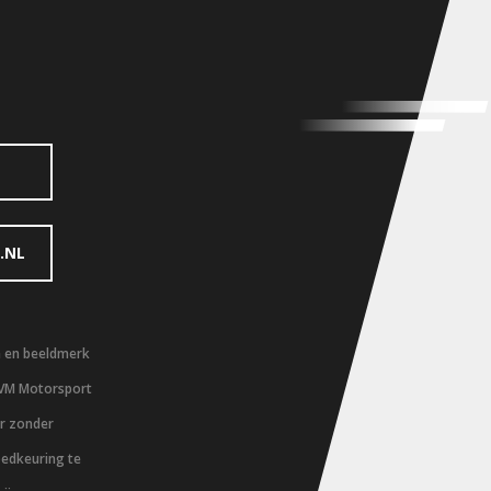
.NL
m en beeldmerk
 VM Motorsport
er zonder
oedkeuring te