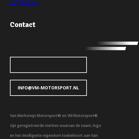
Autobanden
Contact
INFO@VM-MOTORSPORT.NL
Van Merksteijn Motorsport® en VM Motorsport®
zijn geregistreerde merken waarvan de naam, logo
en het intelligente eigendom toebehoort aan Van