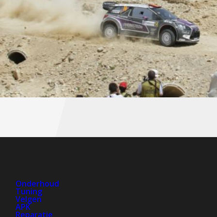
Onderhoud
Tuning
Velgen
APK
Reparatie