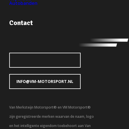
Autobanden
Contact
INFO@VM-MOTORSPORT.NL
Van Merksteijn Motorsport® en VM Motorsport®
zijn geregistreerde merken waarvan de naam, logo
en het intelligente eigendom toebehoort aan Van