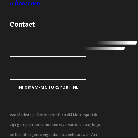
Autobanden
Contact
INFO@VM-MOTORSPORT.NL
Van Merksteijn Motorsport® en VM Motorsport®
zijn geregistreerde merken waarvan de naam, logo
en het intelligente eigendom toebehoort aan Van