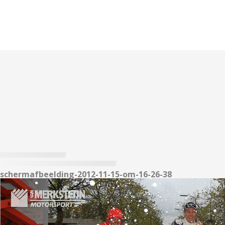
schermafbeelding-2012-11-15-om-16-26-38