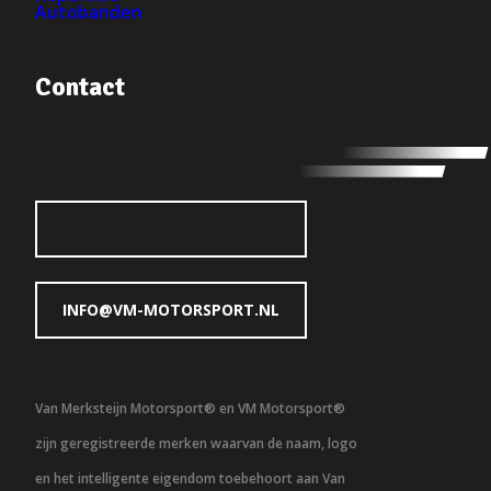
Autobanden
Contact
INFO@VM-MOTORSPORT.NL
Van Merksteijn Motorsport® en VM Motorsport®
zijn geregistreerde merken waarvan de naam, logo
en het intelligente eigendom toebehoort aan Van