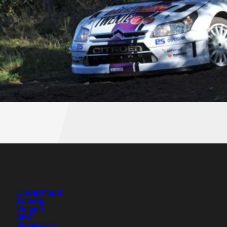
Onderhoud
Tuning
Velgen
APK
Reparatie