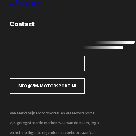
Autobanden
Contact
INFO@VM-MOTORSPORT.NL
Van Merksteijn Motorsport® en VM Motorsport®
zijn geregistreerde merken waarvan de naam, logo
en het intelligente eigendom toebehoort aan Van