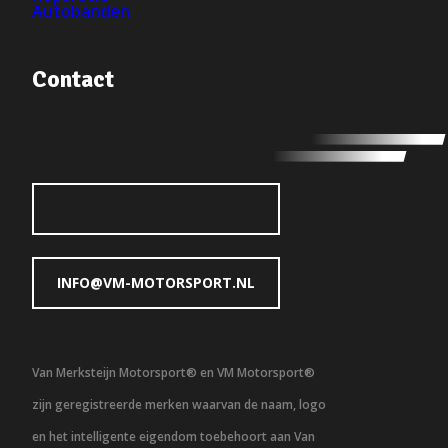
Autobanden
Contact
INFO@VM-MOTORSPORT.NL
Van Merksteijn Motorsport® en VM Motorsport®
zijn geregistreerde merken waarvan de naam, logo
en het intelligente eigendom toebehoort aan Van