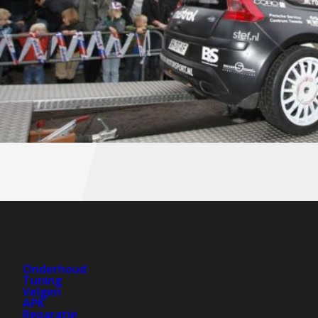
Onderhoud
Tuning
Velgen
APK
Reparatie