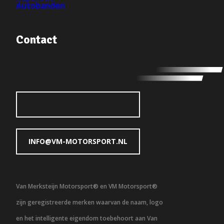
Autobanden
Contact
INFO@VM-MOTORSPORT.NL
Van Merksteijn Motorsport® en VM Motorsport®
zijn geregistreerde merken waarvan de naam, logo
en het intelligente eigendom toebehoort aan Van