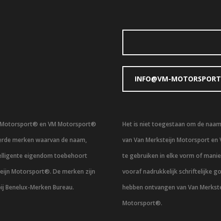
INFO@VM-MOTORSPORT
n Motorsport® en VM Motorsport®
Het is niet toegestaan om de naa
eerde merken waarvan de naam,
van Van Merksteijn Motorsport en
telligente eigendom toebehoort
te gebruiken in elke vorm of mani
eijn Motorsport®. De merken zijn
vooraf nadrukkelijk schriftelijke g
bij Benelux-Merken Bureau.
hebben ontvangen van Van Merkste
Motorsport®.