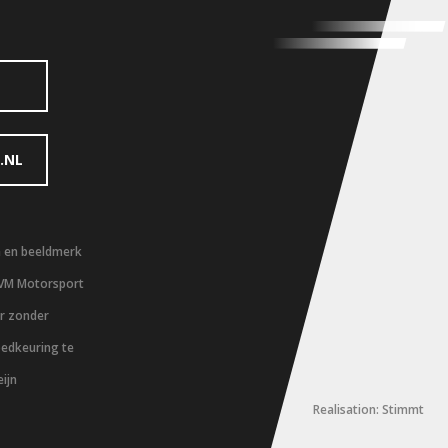
.NL
m en beeldmerk
 VM Motorsport
er zonder
oedkeuring te
ijn
Realisation: Stimmt