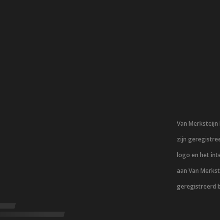
Van Merksteij
zijn geregistr
logo en het in
aan Van Merkst
geregistreerd 