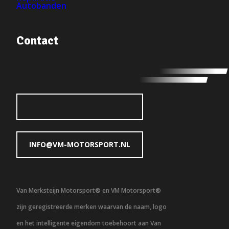
Autobanden
Contact
INFO@VM-MOTORSPORT.NL
Van Merksteijn Motorsport® en VM Motorsport®
zijn geregistreerde merken waarvan de naam, logo
en het intelligente eigendom toebehoort aan Van