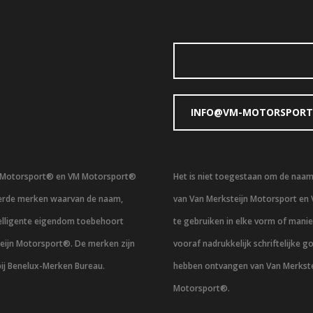
INFO@VM-MOTORSPORT
n Motorsport® en VM Motorsport®
Het is niet toegestaan om de naa
eerde merken waarvan de naam,
van Van Merksteijn Motorsport en
telligente eigendom toebehoort
te gebruiken in elke vorm of mani
eijn Motorsport®. De merken zijn
vooraf nadrukkelijk schriftelijke g
bij Benelux-Merken Bureau.
hebben ontvangen van Van Merkste
Motorsport®.