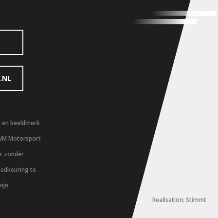
.NL
m en beeldmerk
 VM Motorsport
er zonder
oedkeuring te
ijn
Realisation: Stimmt