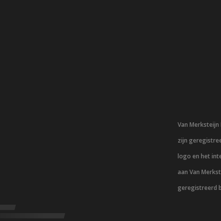
Van Merksteij
zijn geregistr
logo en het in
aan Van Merkst
geregistreerd 