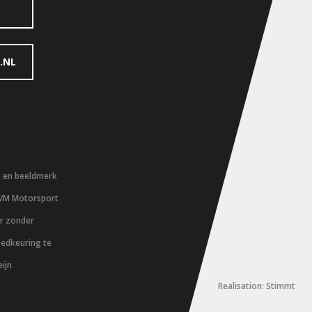
.NL
m en beeldmerk
 VM Motorsport
er zonder
oedkeuring te
ijn
Realisation: Stimmt