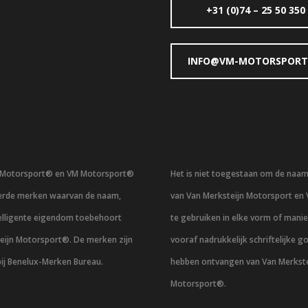
+31 (0)74 – 25 50 350
INFO@VM-MOTORSPORT
n Motorsport® en VM Motorsport®
Het is niet toegestaan om de naa
eerde merken waarvan de naam,
van Van Merksteijn Motorsport en
telligente eigendom toebehoort
te gebruiken in elke vorm of mani
eijn Motorsport®. De merken zijn
vooraf nadrukkelijk schriftelijke g
bij Benelux-Merken Bureau.
hebben ontvangen van Van Merkste
Motorsport®.