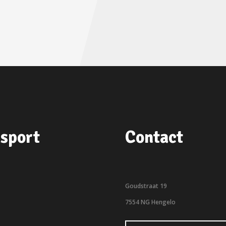
sport
Contact
Goudstraat 19
7554 NG Hengelo